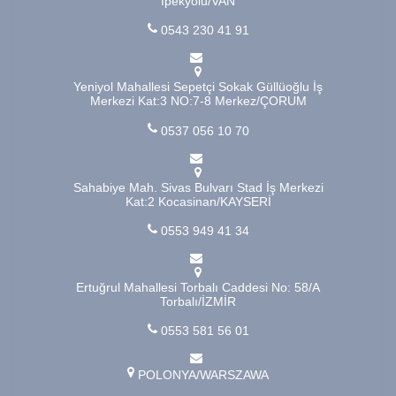
İpekyolu/VAN
0543 230 41 91
Yeniyol Mahallesi Sepetçi Sokak Güllüoğlu İş
Merkezi Kat:3 NO:7-8 Merkez/ÇORUM
0537 056 10 70
Sahabiye Mah. Sivas Bulvarı Stad İş Merkezi
Kat:2 Kocasinan/KAYSERİ
0553 949 41 34
Ertuğrul Mahallesi Torbalı Caddesi No: 58/A
Torbalı/İZMİR
0553 581 56 01
POLONYA/WARSZAWA