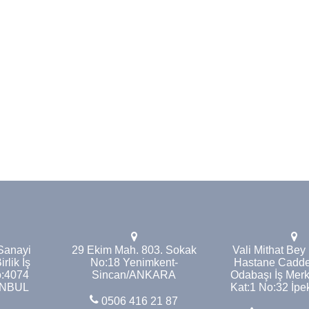
Sanayi
29 Ekim Mah. 803. Sokak
Vali Mithat Bey
rlik İş
No:18 Yenimkent-
Hastane Cadde
o:4074
Sincan/ANKARA
Odabaşı İş Merk
ANBUL
Kat:1 No:32 İp
0506 416 21 87