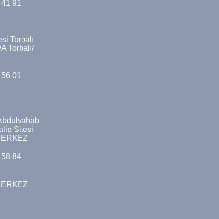
 41 91
si Torbalı
A Torbalı/
R
 56 01
 Abdulvahab
lip Sitesi
/MERKEZ
 58 84
MERKEZ