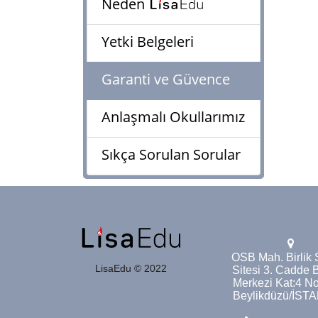
Neden
Yetki Belgeleri
Garanti ve Güvence
Anlaşmalı Okullarımız
Sıkça Sorulan Sorular
OSB Mah. Birlik 
LisaEdu © 2022
Sitesi 3. Cadde Bi
Merkezi Kat:4 N
Beylikdüzü/İST