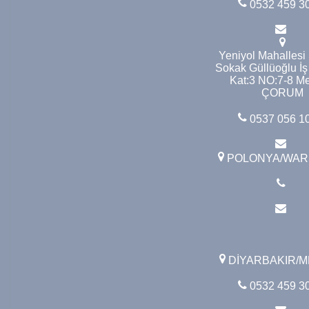
0532 459 3
Yeniyol Mahallesi
Sokak Güllüoğlu İş
Kat:3 NO:7-8 Me
ÇORUM
0537 056 1
POLONYA/WA
DİYARBAKIR/
0532 459 3