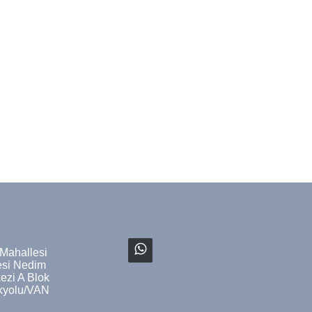
 Mahallesi
si Nedim
ezi A Blok
ekyolu/VAN