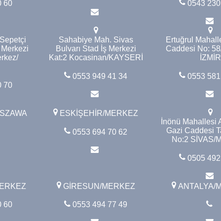
0 60
0543 230
 Sepetçi
Sahabiye Mah. Sivas
Ertuğrul Mahalle
 Merkezi
Bulvarı Stad İş Merkezi
Caddesi No: 58/
rkez/
Kat:2 Kocasinan/KAYSERİ
İZMİ
0553 949 41 34
0553 581
0 70
RSZAWA
ESKİŞEHİR/MERKEZ
İnönü Mahallesi
Gazi Caddesi Ta
0553 694 70 62
No:2 SİVAS
0505 492
MERKEZ
GİRESUN/MERKEZ
ANTALYA/
0 60
0553 494 77 49